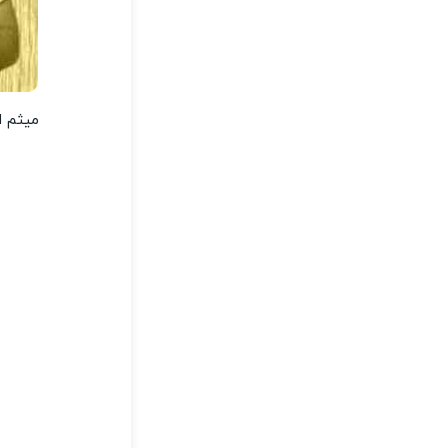
میثم ا