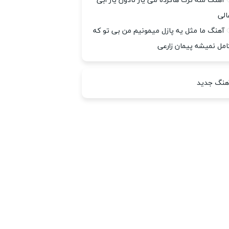
آهنگ منه ترک هاکرده می یار نادون یار ابی
الی
آهنگ ما مثل یه پازل میمونیم من بی تو که
امل نمیشه پیمان زارعی
هنگ جدید