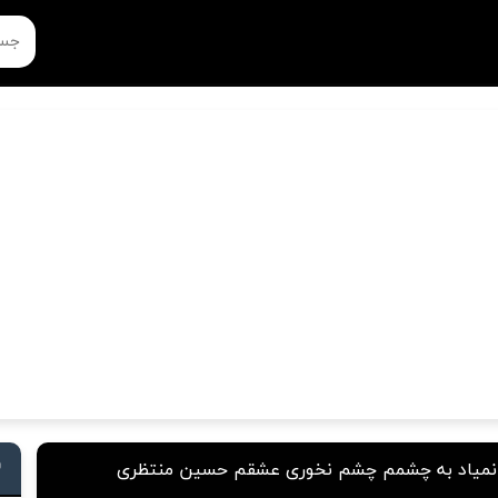
میاد به چشمم چشم نخوری عشقم حسین منتظری