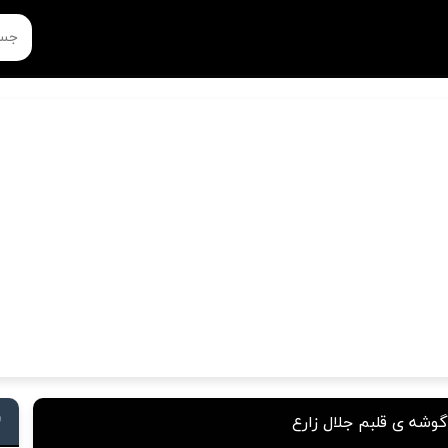
وشه ی قلبم جلال زارع