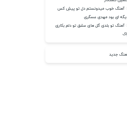
سین کشتکار
آهنگ خوب میدونستم دل تو پیشِ کس
یگه ای بود مهدی عسگری
آهنگ تو بلدی گل های عشق تو دلم بکاری
اک
هنگ جدید