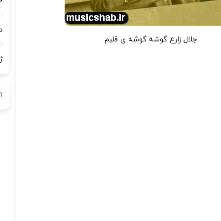
ح
د
جلال زارع گوشه گوشه ی قلبم
ژ
آ