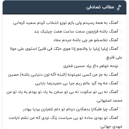
مطالب تصادفی
آهنگ به همه رسیدم ولی بازم تورو انتخاب کردم سعید کرمانی
آهنگ باشه قرارمون سمت ساعت هفت چیلیک بند
آهنگ تقاصشو هر چی باشه میدم عماد
آهنگ إیلیا إیلیا یا والنجمِ إذا هوى حبّکَ فی قلبیْ استوى علی مولا
علی قلیچ
نوحه خواهر داغ براد حسین فخری
آهنگ به جز من کسی نمیتونه [البته اگه اون دنیایی باشه] حصین
آهنگ مه وه گرد عالم ریم جیا بی حمیدرضا بابایی
آهنگ نه بی تو سکوت نه بی تو سخن به یاد تو بودم به یاد تو من
محمد اصفهانی
آهنگ چرا طلبکارا بدهکارن دردام تو دلم تلمبارن بردیا بهادر
آهنگ تو بودی ساده تو بی سیاست زنگ نزدی که من نشم ناراحت
مهدی جهانی