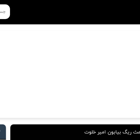
مث ریگ بیابون امیر خلوت