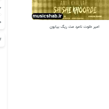
س
م
امیر خلوت نامرد مث ریگ بیابون
آ