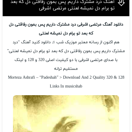
آهنگ درد مشترک داریم پس بمون رفاقتی دل که بعد
تو برام دل نمیشه لعنتی مرتضی اشرفی
دانلود آهنگ مرتضی اشرفی درد مشترک داریم پس بمون رفاقتی دل
که بعد تو برام دل نمیشه لعنتی
هم اکنون از رسانه معتبر موزیک شب ♫ دانلود کنید آهنگ “درد
مشترک داریم پس بمون رفاقتی دل که بعد تو برام دل نمیشه لعنتی”
با صدای مرتضی اشرفی با دو کیفیت اصلی 320 و 128 و لینک
مستقیم ترانه
Morteza Ashrafi – “Padeshah” > Download And 2 Quality 320 & 128
Links In musicshab