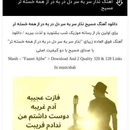
آهنگ نذار سر به سر دل در به در از همه خسته تر
مسیح
دانلود آهنگ مسیح نذار سر به سر دل در به در از همه خسته تر
برای اولین بار از رسانه موزیک شب بشنوید و لذت ببرید / دانلود
آهنگ فوق العاده زیبای “نذار سر به سر دل در به در از همه خسته تر”
با صدای مسیح با دو کیفیت اصلی
Masih – “Faazet Ajibe” > Download And 2 Quality 320 & 128 Links
In musicshab