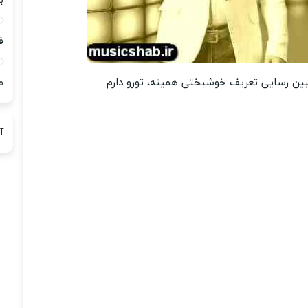
ب
ف
ین رسایی تعریف خوشبختی همینه، تورو دارم
م
آ