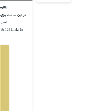
دانلو
در این ساعت برای 
امیر 
 & 128 Links In