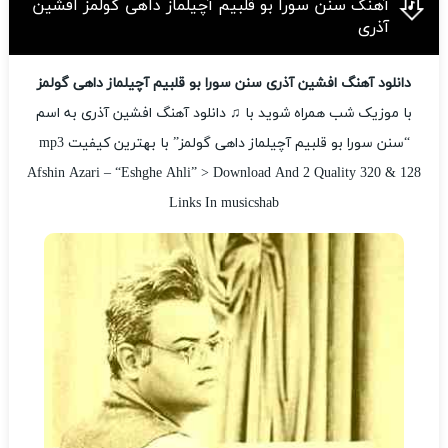
آهنگ سنن سورا بو قلبیم آچیلماز داهی گولمز افشین
آذری
دانلود آهنگ افشین آذری سنن سورا بو قلبیم آچیلماز داهی گولمز
با موزیک شب همراه شوید با ♫ دانلود آهنگ افشین آذری به اسم
“سنن سورا بو قلبیم آچیلماز داهی گولمز” با بهترین کیفیت mp3
Afshin Azari – “Eshghe Ahli” > Download And 2 Quality 320 & 128
Links In musicshab