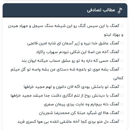
مطالب تصادفی
آهنگ ‎با این سیس گنگ رو این شیشه سنگ سیجل و مهراد هیدن
و بهزاد لیتو
آهنگ عاشق خدا نیره و ژیر آسمان ای شاره امین فالجی
آهنگ آخه من اصلا این شکلی نبودم سهراب پاکزاد
آهنگ حسی که داره به تو رو عشق حساب میکنه ایوان بند
آهنگ بشه موی تو باغچه شه دستای من بشه واسه تو گل میثم
کمالی
آهنگ تو باعثش بودی اگه الان داغون و لهم مجید خراطها
آهنگ با دیدنش روح از تنم انگاری داشت جدا میشد مجید خراطها
آهنگ دله بیچارم وه غارت بردی پیمان صفری
آهنگ هااا ای شبگرد مبتلا کن محمدرضا شجریان
آهنگ دل منو بردی کجا آخه عاشقی انقده بی هوا کسری فربد