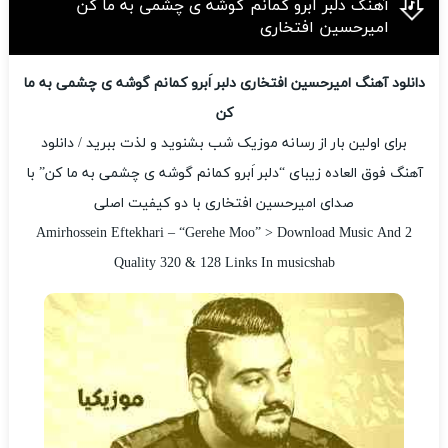
آهنگ دلبر اَبرو کمانم گوشه ی چشمی به ما کن
امیرحسین افتخاری
دانلود آهنگ امیرحسین افتخاری دلبر اَبرو کمانم گوشه ی چشمی به ما
کن
برای اولین بار از رسانه موزیک شب بشنوید و لذت ببرید / دانلود
آهنگ فوق العاده زیبای “دلبر اَبرو کمانم گوشه ی چشمی به ما کن” با
صدای امیرحسین افتخاری با دو کیفیت اصلی
Amirhossein Eftekhari – “Gerehe Moo” > Download Music And 2
Quality 320 & 128 Links In musicshab