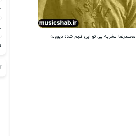
م
س
محمدرضا عشریه بی تو این قلبم شده دیوونه
ک
آ