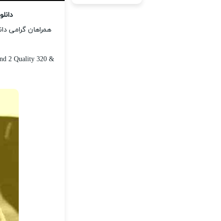
دانل
همراهان گرامی دان
ه
d 2 Quality 320 &