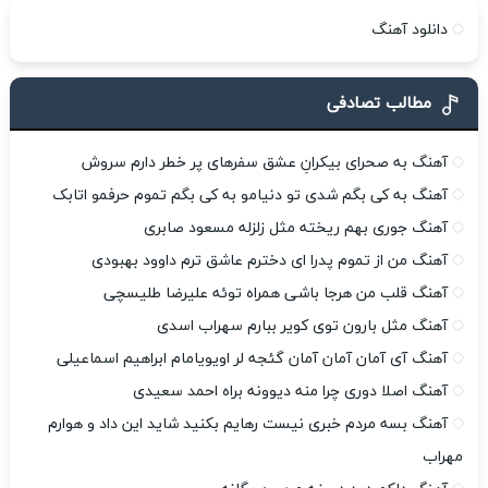
دانلود آهنگ
مطالب تصادفی
آهنگ به صحرای بیکرانِ عشق سفرهای پر خطر دارم سروش
آهنگ به کی بگم شدی تو دنیامو به کی بگم تموم حرفمو اتابک
آهنگ جوری بهم ریخته مثل زلزله مسعود صابری
آهنگ من از تموم پدرا ای دخترم عاشق ترم داوود بهبودی
آهنگ قلب من هرجا باشی همراه توئه علیرضا طلیسچی
آهنگ مثل بارون توی کویر ببارم سهراب اسدی
آهنگ آی آمان آمان آمان گئجه لر اویویامام ابراهیم اسماعیلی
آهنگ اصلا دوری چرا منه دیوونه براه احمد سعیدی
آهنگ بسه مردم خبری نیست رهایم بکنید شاید این داد و هوارم
مهراب