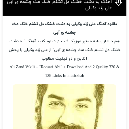
آهنگ به دشت خشک دل تشنم خنک مث چشمه ی آبی
علی زند وکیلی
دانلود آهنگ علی زند وکیلی به دشت خشک دل تشنم خنک مث
چشمه ی آبی
هم حالا از رسانه معتبر موزیک شب ♫ دانلود کنید آهنگ “به دشت
خشک دل تشنم خنک مث چشمه ی آبی” از علی زند وکیلی با پخش
آنلاین و دو کیفیت مطلوب
Ali Zand Vakili – “Roosari Abi” > Download And 2 Quality 320 &
128 Links In musicshab