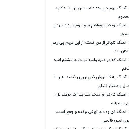
آهنگ بهم حق بده دلم عاشق تو باشه کاوه
عصوم
آهنگ اونکه دروغاشم منو آروم میکرد مهدی
قدم
آهنگ تنهاتر از من خسته از این مردم بی رحم
اکان بند
آهنگ که در میره واسه تو جونم عشقم امید
فخم
آهنگ پلنگ غررش نکن نوری ریکامه علیرضا
لال و مختار فضلی
آهنگ که تو رو میخوامت بیا رک حرفتو بزن
لی علیزاده
آهنگ قن وه دلم آو کی وخته و جمع اسمم
ری امین فالجی