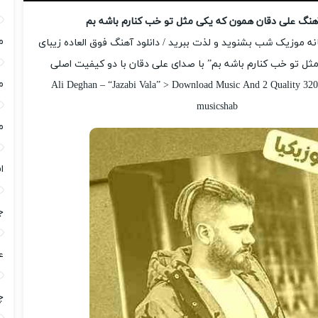
آهنگ علی دقان همون که یکی مثل تو خب کنارم باشه بم
م
رسانه موزیک شب بشنوید و لذت ببرید / دانلود آهنگ فوق العاده زیبای
ثل تو خب کنارم باشه بم” با صدای علی دقان با دو کیفیت اصلی
م
Ali Deghan – “Jazabi Vala” > Download Music And 2 Quality 320
musicshab
م
ا
ج
ع
چ