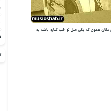
ب
س
 دقان همون که یکی مثل تو خب کنارم باشه بم
ف
آ