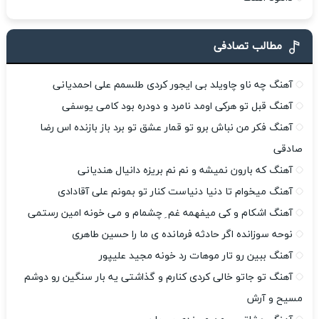
مطالب تصادفی
آهنگ چه ناو چاویلد بی ایجور کردی طلسمم علی احمدیانی
آهنگ قبل تو هرکی اومد نامرد و دودره بود کامی یوسفی
آهنگ فکر من نباش برو تو قمار عشق تو برد باز بازنده اس رضا
صادقی
آهنگ که بارون نمیشه و نم نم بریزه دانیال هندیانی
آهنگ میخوام تا دنیا دنیاست کنار تو بمونم علی آقادادی
آهنگ اشکام و کی میفهمه غم ِ چشمام و می خونه امین رستمی
نوحه سوزانده اگر حادثه فرمانده ی ما را حسین طاهری
آهنگ ببین رو تار موهات رد خونه مجید علیپور
آهنگ تو جاتو خالی کردی کنارم و گذاشتی یه بار سنگین رو دوشم
مسیح و آرش